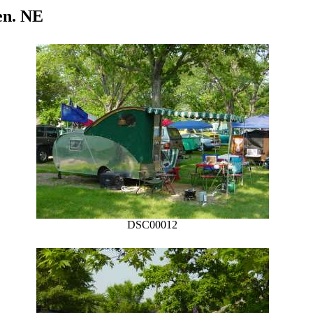
en. NE
DSC00012