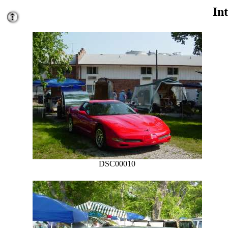
In
DSC00010