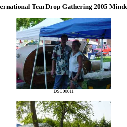
ternational TearDrop Gathering 2005 Mind
DSC00011